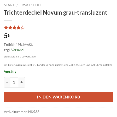
START
/
ERSATZTEILE
Trichterdeckel Novum grau-transluzent
Bewertet
1
5
€
mit
4
von 5,
Enthält 19% MwSt.
basierend
zzgl.
Versand
auf
Kundenbewertung
Lieferzeit: ca. 1-2 Werktage
Bei Lieferungen in Nicht-EU-Länder können zusätzliche Zölle, Steuern und Gebühren anfallen.
Vorrätig
Trichterdeckel Novum grau-transluzent Menge
IN DEN WARENKORB
Artikelnummer:
NK533