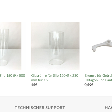
Silo 150 Ø x 500
Glasröhre für Silo 120 Ø x 230
Bremse für Getre
mm für XS
Oktagon und Fan
45
€
0,59
€
TECHNISCHER SUPPORT
HA