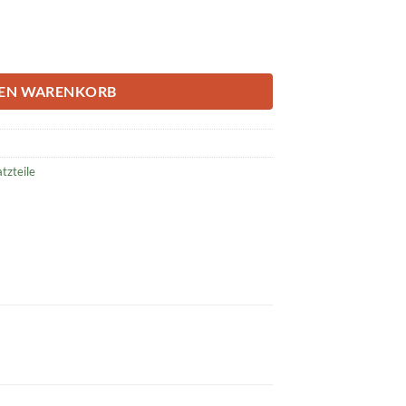
mm Menge
DEN WARENKORB
atzteile