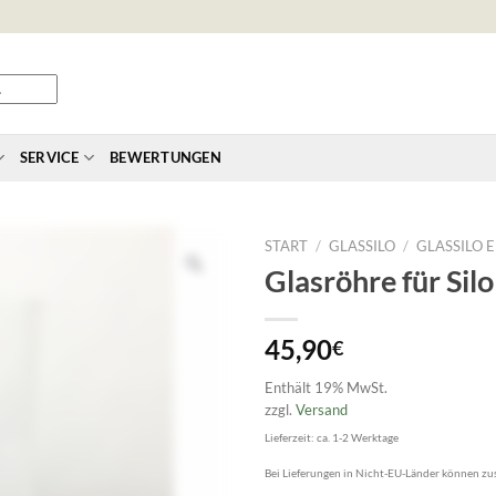
SERVICE
BEWERTUNGEN
START
/
GLASSILO
/
GLASSILO 
Glasröhre für Si
45,90
€
Enthält 19% MwSt.
zzgl.
Versand
Lieferzeit: ca. 1-2 Werktage
Bei Lieferungen in Nicht-EU-Länder können zus