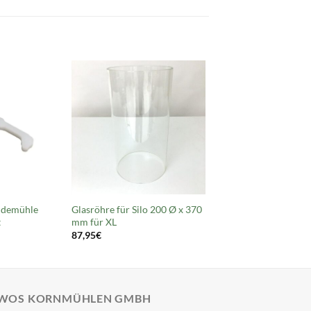
idemühle
Glasröhre für Silo 200 Ø x 370
t
mm für XL
87,95
€
WOS KORNMÜHLEN GMBH