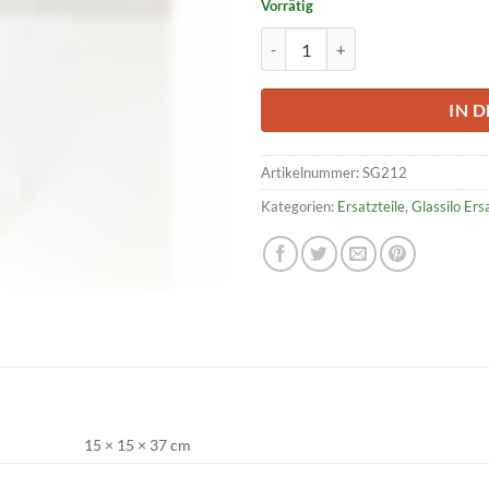
Vorrätig
Glasröhre für Silo 150 Ø x 370 
IN 
Artikelnummer:
SG212
Kategorien:
Ersatzteile
,
Glassilo Ers
15 × 15 × 37 cm