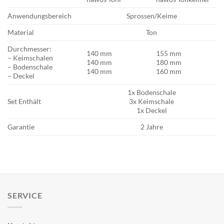
Anwendungsbereich
Sprossen/Keime
Material
Ton
Durchmesser:
140 mm
155 mm
– Keimschalen
140 mm
180 mm
– Bodenschale
140 mm
160 mm
– Deckel
1x Bodenschale
Set Enthält
3x Keimschale
1x Deckel
Garantie
2 Jahre
SERVICE