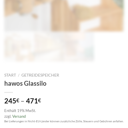
START
/
GETREIDESPEICHER
hawos Glassilo
Preisspanne:
245
–
471
€
€
245€
Enthält 19% MwSt.
bis
zzgl.
Versand
471€
Bei Lieferungen in Nicht-EU-Länder können zusätzliche Zölle, Steuern und Gebühren anfallen.