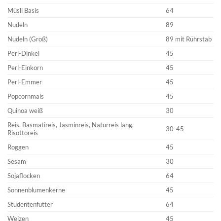
Müsli Basis
64
Nudeln
89
Nudeln (Groß)
89 mit Rührstab
Perl-Dinkel
45
Perl-Einkorn
45
Perl-Emmer
45
Popcornmais
45
Quinoa weiß
30
Reis, Basmatireis, Jasminreis, Naturreis lang,
30-45
Risottoreis
Roggen
45
Sesam
30
Sojaflocken
64
Sonnenblumenkerne
45
Studentenfutter
64
Weizen
45