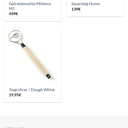
Getreidemühle Millenia
Sauerteig Home
M1
139
€
449
€
Teigrührer / Dough Whisk
19,95
€