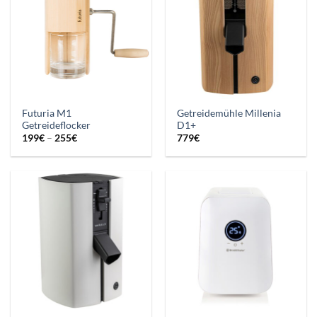
Futuria M1
Getreidemühle Millenia
Getreideflocker
D1+
Preisspanne:
199
€
–
255
€
779
€
199€
bis
255€