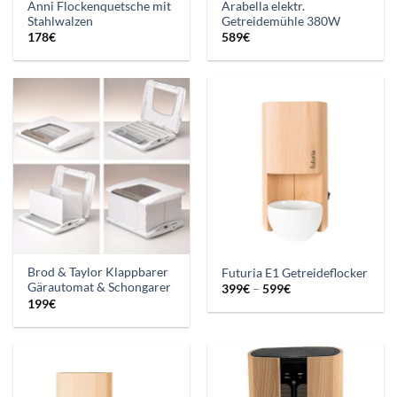
Anni Flockenquetsche mit
Arabella elektr.
Stahlwalzen
Getreidemühle 380W
178
€
589
€
Brod & Taylor Klappbarer
Futuria E1 Getreideflocker
Gärautomat & Schongarer
Preisspanne:
399
€
–
599
€
399€
199
€
bis
599€