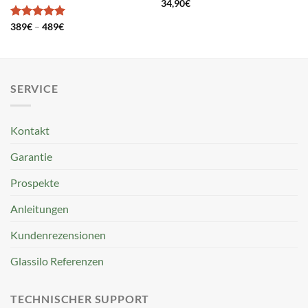
34,90
€
Preisspanne:
Bewertet
389
€
–
489
€
389€
mit
5
von
bis
5
489€
SERVICE
Kontakt
Garantie
Prospekte
Anleitungen
Kundenrezensionen
Glassilo Referenzen
TECHNISCHER SUPPORT