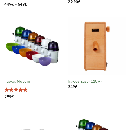
29,90
€
Preisspanne:
Bewertet
449
€
–
549
€
449€
mit
5
von
bis
5
549€
hawos Novum
hawos Easy (110V)
349
€
Bewertet
299
€
mit
5
von
5