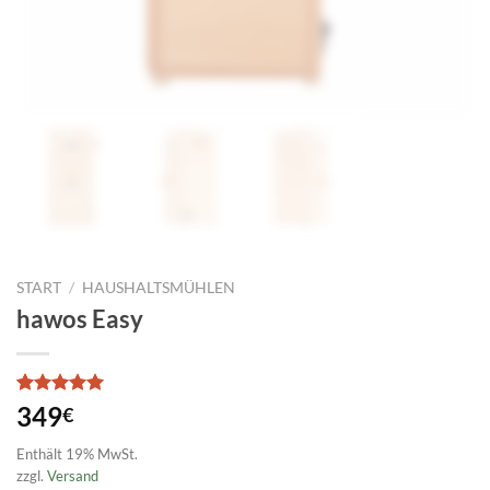
START
/
HAUSHALTSMÜHLEN
hawos Easy
Bewertet
1
349
€
mit
5
von
5, basierend
Enthält 19% MwSt.
auf
zzgl.
Versand
Kundenbewertung