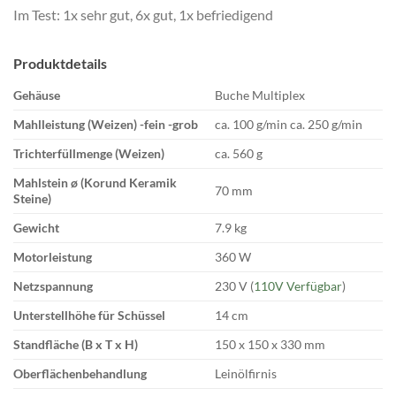
Im Test: 1x sehr gut, 6x gut, 1x befriedigend
Produktdetails
Gehäuse
Buche Multiplex
Mahlleistung (Weizen)
-fein
-grob
ca. 100 g/min ca. 250 g/min
Trichterfüllmenge (Weizen)
ca. 560 g
Mahlstein ø (Korund Keramik
70 mm
Steine)
Gewicht
7.9 kg
Motorleistung
360 W
Netzspannung
230 V (
110V Verfügbar
)
Unterstellhöhe für Schüssel
14 cm
Standfläche (B x T x H)
150 x 150 x 330 mm
Oberflächenbehandlung
Leinölfirnis