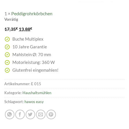
1
×
Peddigrohrkörbchen
Vorrätig
Ursprünglicher
Aktueller
€
€
17,35
13,88
Preis
Preis
Buche Multiplex
war:
ist:
10 Jahre Garantie
17,35€
13,88€.
Mahlstein Ø: 70 mm
Motorleistung: 360 W
Glutenfrei eingemahlen!
Artikelnummer:
E 015
Kategorie:
Haushaltsmühlen
Schlagwort:
hawos easy