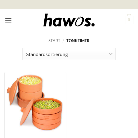
Zum
Inhalt
springen
0
START
/
TONKEIMER