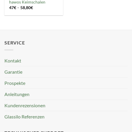
hawos Keimschalen
Preisspanne:
47
€
–
58,80
€
47€
bis
58,80€
SERVICE
Kontakt
Garantie
Prospekte
Anleitungen
Kundenrezensionen
Glassilo Referenzen