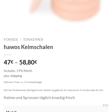
FORSIDE
/
TONKEIMER
hawos Keimschalen
Prisinterval:
47
–
58,80
€
€
47€
Includes 19% MwSt.
til
plus
shipping
58,80€
Delivery Time: ca. 1-2 arbejdsdage
Der kan forekomme yderligere told, skatter og gebyrer for leverancer til lande uden for EU.
Keime und Sprossen täglich knackig frisch
RYD