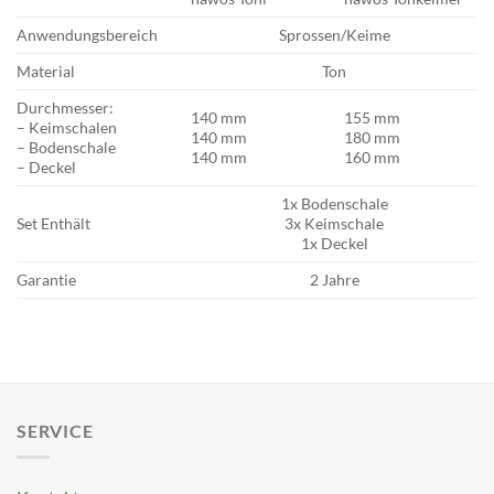
Anwendungsbereich
Sprossen/Keime
Material
Ton
Durchmesser:
140 mm
155 mm
– Keimschalen
140 mm
180 mm
– Bodenschale
140 mm
160 mm
– Deckel
1x Bodenschale
Set Enthält
3x Keimschale
1x Deckel
Garantie
2 Jahre
SERVICE