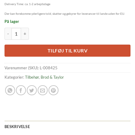
Delivery Time: ca. 1-2 arbejdsdage
Der kan forekomme yderligere told, skatter og gebyrer for leverancer til lande uden for EU.
På lager
Brod & Taylor Klappbarer Gärautomat & Schongarer antal
TILFØJ TIL KURV
Varenummer (SKU):
L-008425
Kategorier:
Tilbehør
,
Brod & Taylor
BESKRIVELSE