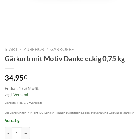
START
/
ZUBEHÖR
/
GÄRKÖRBE
Gärkorb mit Motiv Danke eckig 0,75 kg
34,95
€
Enthält 19% MwSt.
zzgl.
Versand
Lieferzeit: ca. 1-2 Werktage
Bei Lieferungen in Nicht-EU-Länder können zusätzliche Zölle, Steuern und Gebühren anfallen.
Vorrätig
Gärkorb mit Motiv Danke eckig 0,75 kg Menge