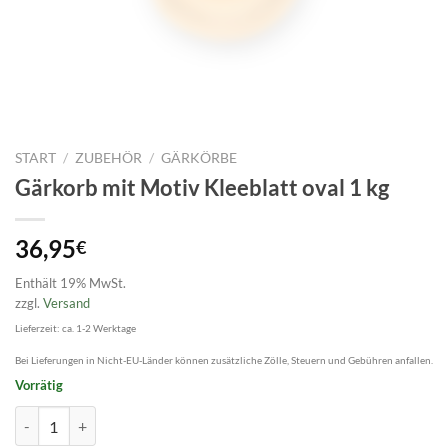
START
/
ZUBEHÖR
/
GÄRKÖRBE
Gärkorb mit Motiv Kleeblatt oval 1 kg
36,95
€
Enthält 19% MwSt.
zzgl.
Versand
Lieferzeit: ca. 1-2 Werktage
Bei Lieferungen in Nicht-EU-Länder können zusätzliche Zölle, Steuern und Gebühren anfallen.
Vorrätig
Gärkorb mit Motiv Kleeblatt oval 1 kg Menge