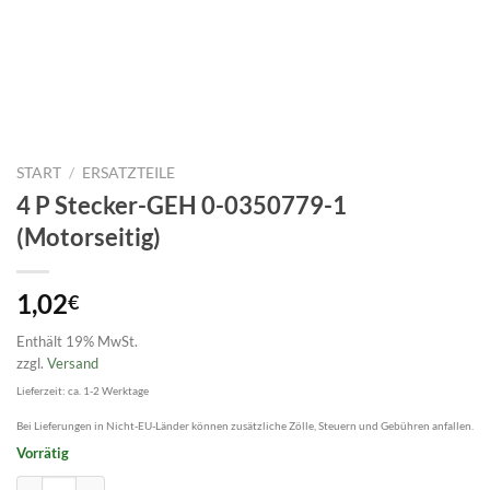
START
/
ERSATZTEILE
4 P Stecker-GEH 0-0350779-1
(Motorseitig)
1,02
€
Enthält 19% MwSt.
zzgl.
Versand
Lieferzeit: ca. 1-2 Werktage
Bei Lieferungen in Nicht-EU-Länder können zusätzliche Zölle, Steuern und Gebühren anfallen.
Vorrätig
4 P Stecker-GEH 0-0350779-1 (Motorseitig) Menge