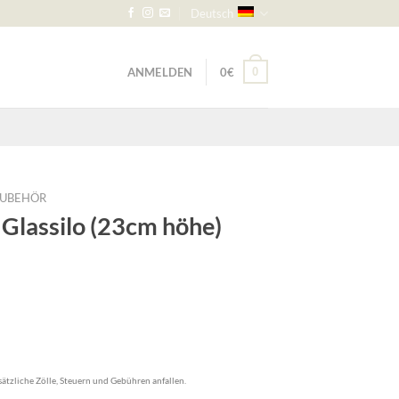
Deutsch
ANMELDEN
0
€
0
ZUBEHÖR
 Glassilo (23cm höhe)
ätzliche Zölle, Steuern und Gebühren anfallen.