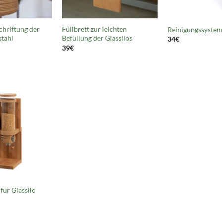
chriftung der
Füllbrett zur leichten
Reinigungssystem 
stahl
Befüllung der Glassilos
34
€
39
€
für Glassilo