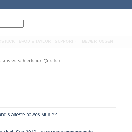
KSTÜCK
BROD & TAYLOR
SUPPORT
BEWERTUNGEN
 verschiedenen Quellen
and’s älteste hawos Mühle?