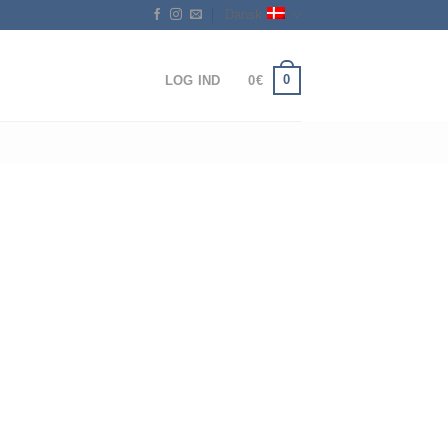
Dansk
0
LOG IND
0
€