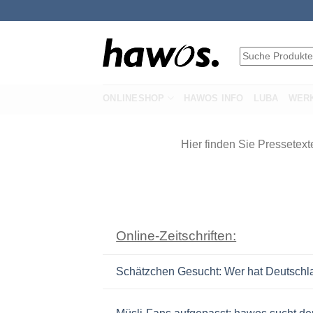
Fortsæt
til
indhold
Suche
Produkte
…
ONLINESHOP
HAWOS INFO
LUBA
WER
Hier finden Sie Pressetexte aus
Online-Zeitschriften:
Schätzchen Gesucht: Wer hat Deutschl