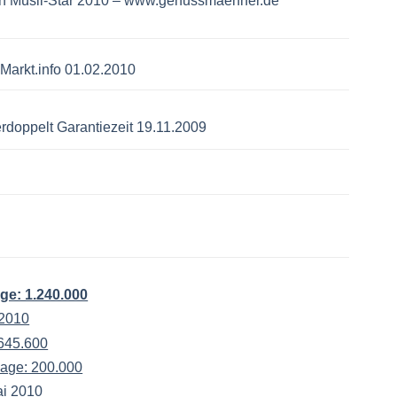
n Müsli-Star 2010
– www.genussmaenner.de
Markt.info 01.02.2010
rdoppelt Garantiezeit 19.11.2009
age: 1.240.000
-2010
 645.600
lage: 200.000
ai 2010