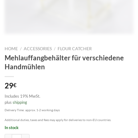
HOME
/
ACCESSORIES
/
FLOUR CATCHER
Mehlauffangbehälter für verschiedene
Handmühlen
29
€
Includes 19% MwSt.
plus
shipping
Delivery Time: approx. 1-2 working days
Additional duties, taxes and fees may apply for deliveries to non-EU countries.
In stock
Mehlauffangbehälter für verschiedene Handmühlen quantity