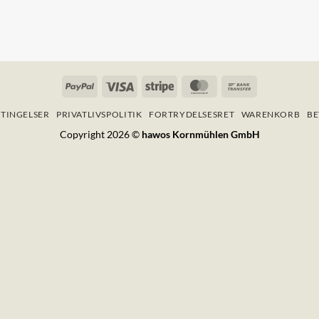
PayPal
Visa
Stripe
MasterCard
Bank
Transfer
TINGELSER
PRIVATLIVSPOLITIK
FORTRYDELSESRET
WARENKORB
BE
Copyright 2026 ©
hawos Kornmühlen GmbH