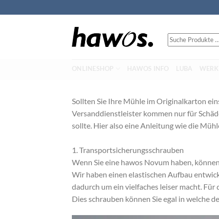
Fortsæt
til
indhold
Suche
Produkte
…
ONLINESHOP
HAWOS INFO
LUBA
WERK
Sollten Sie Ihre Mühle im Originalkarton ei
Versanddienstleister kommen nur für Schä
sollte. Hier also eine Anleitung wie die Mühl
1. Transportsicherungsschrauben
Wenn Sie eine hawos Novum haben, können S
Wir haben einen elastischen Aufbau entwic
dadurch um ein vielfaches leiser macht. Fü
Dies schrauben können Sie egal in welche d