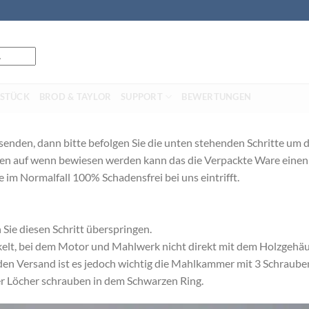
STÜCK
BROD & TAYLOR
SUPPORT
BEWERTUNGEN
nsenden, dann bitte befolgen Sie die unten stehenden Schritte um d
den auf wenn bewiesen werden kann das die Verpackte Ware eine
e im Normalfall 100% Schadensfrei bei uns eintrifft.
ie diesen Schritt überspringen.
kelt, bei dem Motor und Mahlwerk nicht direkt mit dem Holzgehä
r den Versand ist es jedoch wichtig die Mahlkammer mit 3 Schrau
er Löcher schrauben in dem Schwarzen Ring.