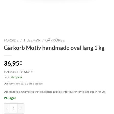
FORSIDE
/
TILBEHØR
/
GÄRKÖRBE
Gärkorb Motiv handmade oval lang 1 kg
36,95
€
Includes 19% MwSt.
plus
shipping
Delivery Time: ca. 1-2 arbejdsdage
Der kan forekomme yderligere told, skatter og gebyrer for leverancer til lande uden for EU.
På lager
Gärkorb Motiv handmade oval lang 1 kg antal