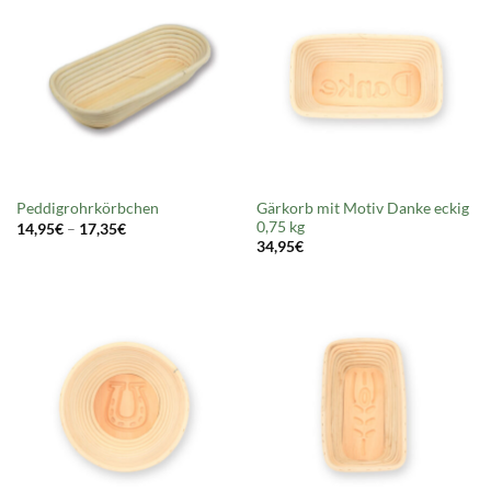
Gärkorb mit Motiv Danke eckig
Peddigrohrkörbchen
0,75 kg
Prisinterval:
14,95
€
–
17,35
€
14,95€
34,95
€
til
17,35€