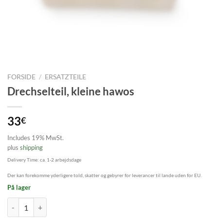
FORSIDE
/
ERSATZTEILE
Drechselteil, kleine hawos
33
€
Includes 19% MwSt.
plus
shipping
Delivery Time: ca. 1-2 arbejdsdage
Der kan forekomme yderligere told, skatter og gebyrer for leverancer til lande uden for EU.
På lager
Drechselteil, kleine hawos antal